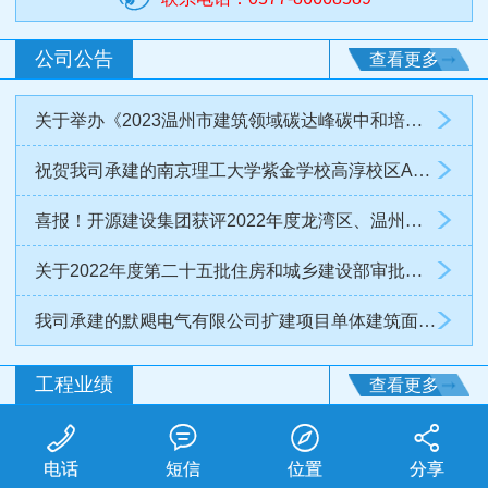
公司公告
查看更多
关于举办《2023温州市建筑领域碳达峰碳中和培训暨绿色

祝贺我司承建的南京理工大学紫金学校高淳校区A1公共实验楼

喜报！开源建设集团获评2022年度龙湾区、温州高新区（经

关于2022年度第二十五批住房和城乡建设部审批权限下放

我司承建的默飓电气有限公司扩建项目单体建筑面积约9万

工程业绩
查看更多




电话
短信
位置
分享
恒顺拉链-厂房