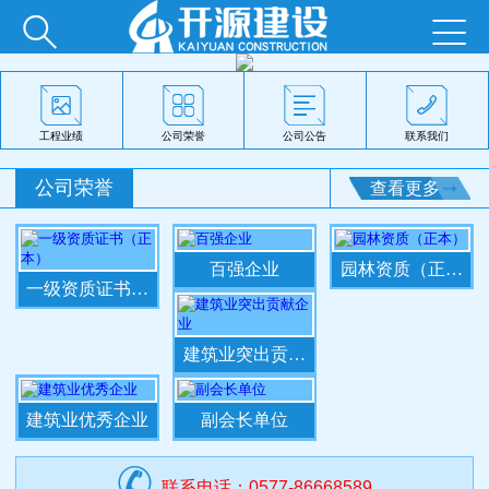






工程业绩
公司荣誉
公司公告
联系我们
公司荣誉
查看更多
百强企业
园林资质（正本）
一级资质证书（正本）
建筑业突出贡献企业
建筑业优秀企业
副会长单位

0577-86668589
联系电话：